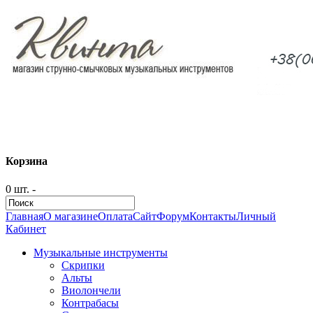
Корзина
0 шт. -
Главная
О магазине
Оплата
Сайт
Форум
Контакты
Личный
Кабинет
Музыкальные инструменты
Скрипки
Альты
Виолончели
Контрабасы