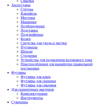
Смычки
Аксессуары
Струны
Канифоль
Мостики
Машинки
Подбородники
Подставки
Подгрифники
Колки
Средства для ухода и чистки
Пуговицы
Шпили
Сурдинки
Устройства для подавления волчкового тона
Приспособления для выработки правильной
постановки
Футляры
Футляры для альта
Футляры для скрипки
Футляры для смычков
Для скрипичных мастеров
Комплектующие
Инструменты
Сувениры