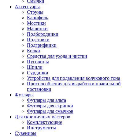
Смычки
Аксессуары
Струны
Канифоль
Мостики
Машинки
Подбородники
Подставки
Подгрифники
Колки
Средства для ухода и чистки
Пуговицы
Шпили
Сурдинки
Устройства для подавления волчкового тона
Приспособления для выработки правильной
постановки
Футляры
Футляры для альта
Футляры для скрипки
Футляры для смычков
Для скрипичных мастеров
Комплектующие
Инструменты
Сувениры