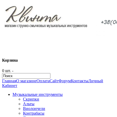
Корзина
0 шт. -
Главная
О магазине
Оплата
Сайт
Форум
Контакты
Личный
Кабинет
Музыкальные инструменты
Скрипки
Альты
Виолончели
Контрабасы