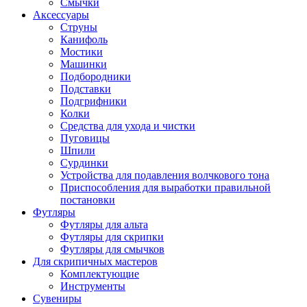
Смычки
Аксессуары
Струны
Канифоль
Мостики
Машинки
Подбородники
Подставки
Подгрифники
Колки
Средства для ухода и чистки
Пуговицы
Шпили
Сурдинки
Устройства для подавления волчкового тона
Приспособления для выработки правильной
постановки
Футляры
Футляры для альта
Футляры для скрипки
Футляры для смычков
Для скрипичных мастеров
Комплектующие
Инструменты
Сувениры