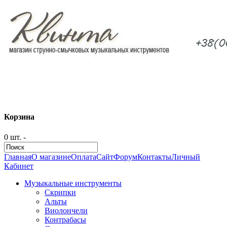
Корзина
0 шт. -
Главная
О магазине
Оплата
Сайт
Форум
Контакты
Личный
Кабинет
Музыкальные инструменты
Скрипки
Альты
Виолончели
Контрабасы