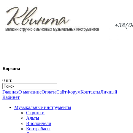
Корзина
0 шт. -
Главная
О магазине
Оплата
Сайт
Форум
Контакты
Личный
Кабинет
Музыкальные инструменты
Скрипки
Альты
Виолончели
Контрабасы