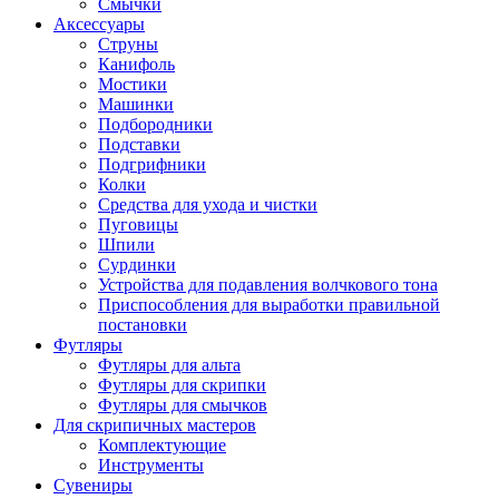
Смычки
Аксессуары
Струны
Канифоль
Мостики
Машинки
Подбородники
Подставки
Подгрифники
Колки
Средства для ухода и чистки
Пуговицы
Шпили
Сурдинки
Устройства для подавления волчкового тона
Приспособления для выработки правильной
постановки
Футляры
Футляры для альта
Футляры для скрипки
Футляры для смычков
Для скрипичных мастеров
Комплектующие
Инструменты
Сувениры